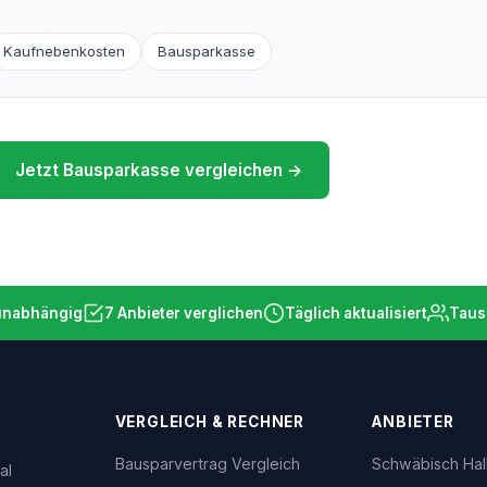
T
Kaufnebenkosten
Bausparkasse
Jetzt Bausparkasse vergleichen →
 unabhängig
7 Anbieter verglichen
Täglich aktualisiert
Taus
VERGLEICH & RECHNER
ANBIETER
Bausparvertrag Vergleich
Schwäbisch Hal
al